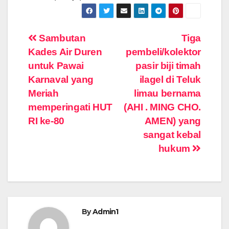
Navigasi
Sambutan
Tiga
Kades Air Duren
pembeli/kolektor
pos
untuk Pawai
pasir biji timah
Karnaval yang
ilagel di Teluk
Meriah
limau bernama
memperingati HUT
(AHI . MING CHO.
RI ke-80
AMEN) yang
sangat kebal
hukum
By
Admin1