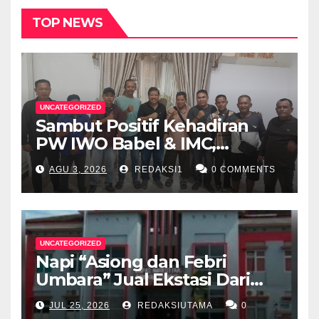
TOP NEWS
UNCATEGORIZED
Sambut Positif Kehadiran
PW IWO Babel & IMC,
Walikota Pangkalpinang
AGU 3, 2026
REDAKSI1
0 COMMENTS
Apresiasi Peran Media Online
UNCATEGORIZED
Napi “Asiong dan Febri
Umbara” Jual Ekstasi Dari
Dalam Lapas Rp 12 Juta/40
JUL 25, 2026
REDAKSIUTAMA
0
Butir