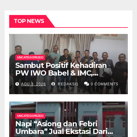
TOP NEWS
UNCATEGORIZED
Sambut Positif Kehadiran
PW IWO Babel & IMC,
Walikota Pangkalpinang
AGU 3, 2026
REDAKSI1
0 COMMENTS
Apresiasi Peran Media Online
UNCATEGORIZED
Napi “Asiong dan Febri
Umbara” Jual Ekstasi Dari