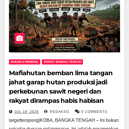
HUKUM & KRIMINAL
TARGET BANGKA TENGAH
Mafiahutan bemban lima tangan
jahat garap hutan produksi jadi
perkebunan sawit negeri dan
rakyat dirampas habis habisan
JUL 16, 2026
REDAKSI1
0 COMMENTS
targetteropong|KOBA, BANGKA TENGAH – Ini bukan
sekadar dugaan pelanggaran. Ini adalah perampokan