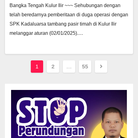
Bangka Tengah Kulur Ilir ~~~ Sehubungan dengan
telah beredarnya pemberitaan di duga operasi dengan
SPK Kadaluarsa tambang pasir timah di Kulur Ilir
melanggar aturan (02/01/2025).…
Paginasi
1
2
…
55
pos