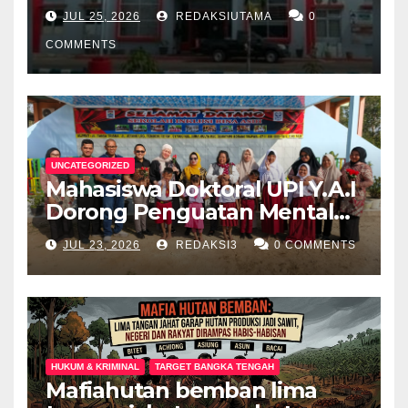
Dalam Lapas Rp 12 Juta/40
JUL 25, 2026
REDAKSIUTAMA
0
Butir
COMMENTS
UNCATEGORIZED
Mahasiswa Doktoral UPI Y.A.I
Dorong Penguatan Mental
Keluarga Anak
JUL 23, 2026
REDAKSI3
0 COMMENTS
Berkebutuhan Khusus di
Palembang
HUKUM & KRIMINAL
TARGET BANGKA TENGAH
Mafiahutan bemban lima