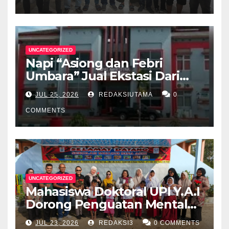
Apresiasi Peran Media Online
UNCATEGORIZED
Napi “Asiong dan Febri
Umbara” Jual Ekstasi Dari
Dalam Lapas Rp 12 Juta/40
JUL 25, 2026
REDAKSIUTAMA
0
Butir
COMMENTS
UNCATEGORIZED
Mahasiswa Doktoral UPI Y.A.I
Dorong Penguatan Mental
Keluarga Anak
JUL 23, 2026
REDAKSI3
0 COMMENTS