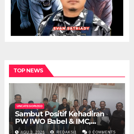
TOP NEWS
UNCATEGORIZED
Sambut Positif Kehadiran
PW IWO Babel & IMC,
Walikota Pangkalpinang
AGU 3, 2026
REDAKSI1
0 COMMENTS