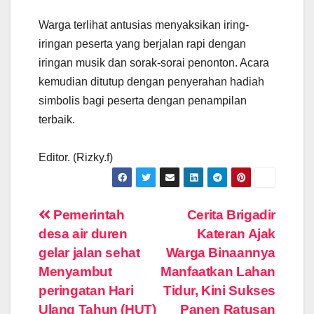
Warga terlihat antusias menyaksikan iring-
iringan peserta yang berjalan rapi dengan
iringan musik dan sorak-sorai penonton. Acara
kemudian ditutup dengan penyerahan hadiah
simbolis bagi peserta dengan penampilan
terbaik.
Editor. (Rizky.f)
Navigasi
Pemerintah
Cerita Brigadir
desa air duren
Kateran Ajak
pos
gelar jalan sehat
Warga Binaannya
Menyambut
Manfaatkan Lahan
peringatan Hari
Tidur, Kini Sukses
Ulang Tahun (HUT)
Panen Ratusan