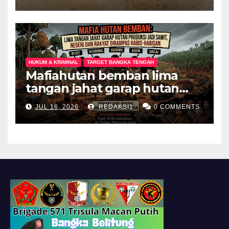
Berkebutuhan Khusus di
Palembang
HUKUM & KRIMINAL
TARGET BANGKA TENGAH
Mafiahutan bemban lima
tangan jahat garap hutan
produksi jadi perkebunan
JUL 16, 2026
REDAKSI1
0 COMMENTS
sawit negeri dan rakyat
dirampas habis habisan