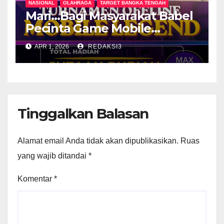
NASIONAL
OLAHRAGA
TARGET BANGKA TENGAH
Mari…Bagi Masyarakat Babel
Pecinta Game Mobile
Legend & Gaple Merapat!
APR 1, 2026
REDAKSI3
Kades Cup Desa Penyak
Resmi Di buka Pendaftaran
Untuk Umum
Tinggalkan Balasan
Alamat email Anda tidak akan dipublikasikan.
Ruas
yang wajib ditandai
*
Komentar
*