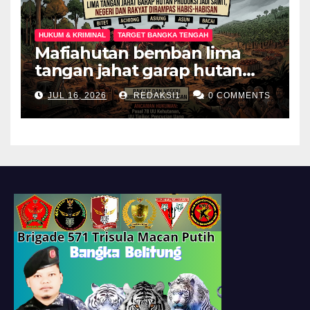
HUKUM & KRIMINAL
TARGET BANGKA TENGAH
Mafiahutan bemban lima
tangan jahat garap hutan
produksi jadi perkebunan
JUL 16, 2026
REDAKSI1
0 COMMENTS
sawit negeri dan rakyat
dirampas habis habisan