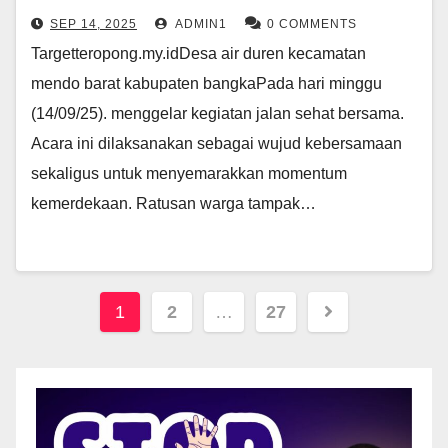
SEP 14, 2025
ADMIN1
0 COMMENTS
Targetteropong.my.idDesa air duren kecamatan
mendo barat kabupaten bangkaPada hari minggu
(14/09/25). menggelar kegiatan jalan sehat bersama.
Acara ini dilaksanakan sebagai wujud kebersamaan
sekaligus untuk menyemarakkan momentum
kemerdekaan. Ratusan warga tampak…
Paginasi
1
2
…
27
pos