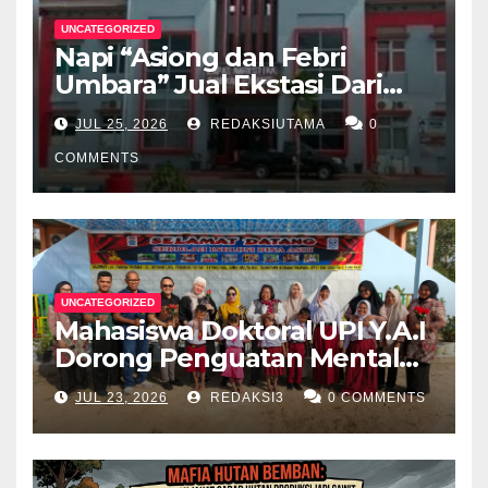
UNCATEGORIZED
Napi “Asiong dan Febri
Umbara” Jual Ekstasi Dari
Dalam Lapas Rp 12 Juta/40
JUL 25, 2026
REDAKSIUTAMA
0
Butir
COMMENTS
UNCATEGORIZED
Mahasiswa Doktoral UPI Y.A.I
Dorong Penguatan Mental
Keluarga Anak
JUL 23, 2026
REDAKSI3
0 COMMENTS
Berkebutuhan Khusus di
Palembang