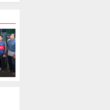
NG
3
an
k