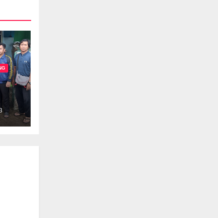
NG
3
an
k