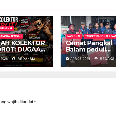
 KRIMINAL
BANGKA TENGAH
NASIONAL
TARGET PANGKALPINA
AH KOLEKTOR
Camat Pangkal
OROT: DUGAAN
Balam peduli
EDARAN TIMAH
masyarakat
, 2026
REDAKSI3
APR 25, 2026
REDAKSI
GAL DI PADANG
Jalurkan Bantu
U — APARAT
Untuk Rumah
INTA TURUN,
masyarakat
LIK
Terkena dampa
UNGGU BUKTI
Cuaca Extrim
ang wajib ditandai
*