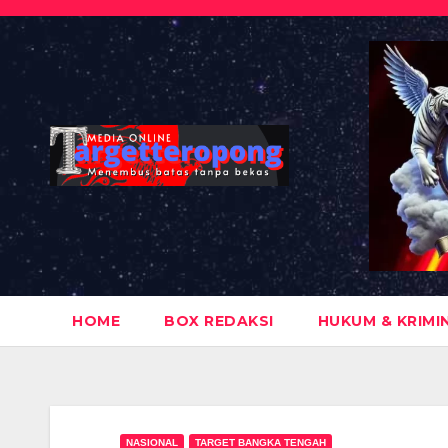
Skip
to
content
HOME
BOX REDAKSI
HUKUM & KRIMI
NASIONAL
TARGET BANGKA TENGAH