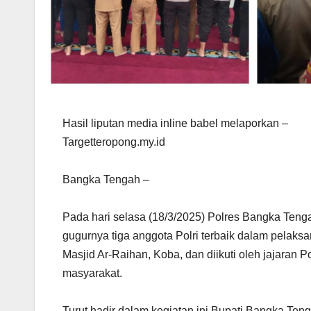
Hasil liputan media inline babel melaporkan –
Targetteropong.my.id
Bangka Tengah –
Pada hari selasa (18/3/2025) Polres Bangka Ten
gugurnya tiga anggota Polri terbaik dalam pelaks
Masjid Ar-Raihan, Koba, dan diikuti oleh jajaran
masyarakat.
Turut hadir dalam kegiatan ini Bupati Bangka T