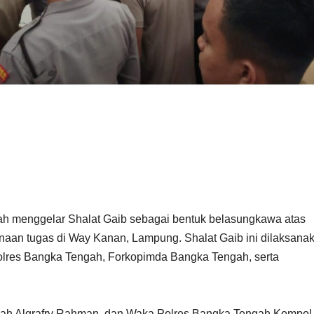
gah menggelar Shalat Gaib sebagai bentuk belasungkawa atas
anaan tugas di Way Kanan, Lampung. Shalat Gaib ini dilaksanak
 Polres Bangka Tengah, Forkopimda Bangka Tengah, serta
engah Algrafry Rahman ,dan Waka Polres Bangka Tengah Kompol