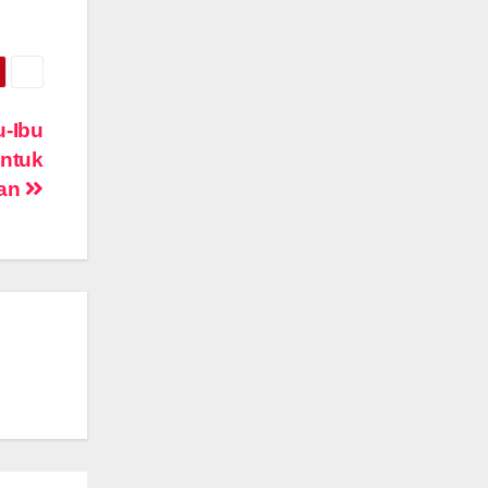
u-Ibu
ntuk
kan