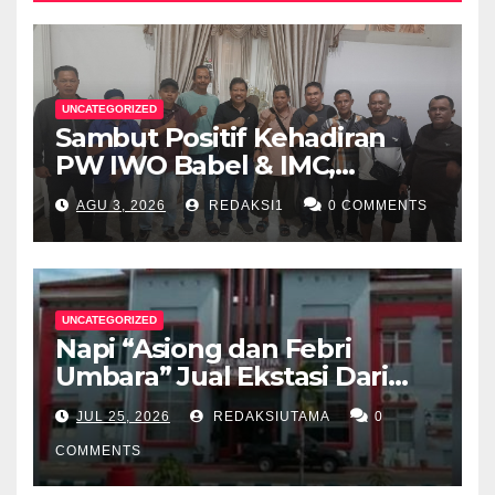
UNCATEGORIZED
Sambut Positif Kehadiran
PW IWO Babel & IMC,
Walikota Pangkalpinang
AGU 3, 2026
REDAKSI1
0 COMMENTS
Apresiasi Peran Media Online
UNCATEGORIZED
Napi “Asiong dan Febri
Umbara” Jual Ekstasi Dari
Dalam Lapas Rp 12 Juta/40
JUL 25, 2026
REDAKSIUTAMA
0
Butir
COMMENTS