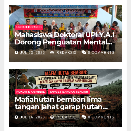
UNCATEGORIZED
Mahasiswa Doktoral UPI Y.A.I
Dorong Penguatan Mental
Keluarga Anak
JUL 23, 2026
REDAKSI3
0 COMMENTS
Berkebutuhan Khusus di
Palembang
HUKUM & KRIMINAL
TARGET BANGKA TENGAH
Mafiahutan bemban lima
tangan jahat garap hutan
produksi jadi perkebunan
JUL 16, 2026
REDAKSI1
0 COMMENTS
sawit negeri dan rakyat
dirampas habis habisan