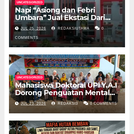
UNCATEGORIZED
Napi “Asiong dan Febri
Umbara” Jual Ekstasi Dari
Dalam Lapas Rp 12 Juta/40
JUL 25, 2026
REDAKSIUTAMA
0
Butir
COMMENTS
UNCATEGORIZED
Mahasiswa Doktoral UPI Y.A.I
Dorong Penguatan Mental
Keluarga Anak
JUL 23, 2026
REDAKSI3
0 COMMENTS
Berkebutuhan Khusus di
Palembang