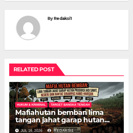
By
Redaksi1
RELATED POST
HUKUM & KRIMINAL
TARGET BANGKA TENGAH
Mafiahutan bemban lima
tangan jahat garap hutan
produksi jadi perkebunan
JUL 16, 2026
REDAKSI1