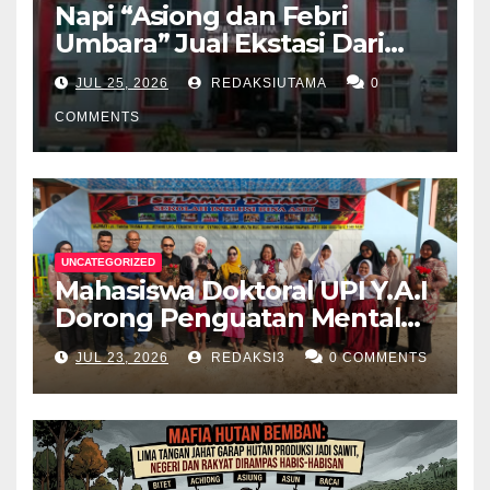
Napi “Asiong dan Febri
Umbara” Jual Ekstasi Dari
Dalam Lapas Rp 12 Juta/40
JUL 25, 2026
REDAKSIUTAMA
0
Butir
COMMENTS
UNCATEGORIZED
Mahasiswa Doktoral UPI Y.A.I
Dorong Penguatan Mental
Keluarga Anak
JUL 23, 2026
REDAKSI3
0 COMMENTS
Berkebutuhan Khusus di
Palembang