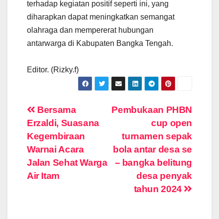
terhadap kegiatan positif seperti ini, yang
diharapkan dapat meningkatkan semangat
olahraga dan mempererat hubungan
antarwarga di Kabupaten Bangka Tengah.
Editor. (Rizky.f)
Navigasi
Bersama
Pembukaan PHBN
Erzaldi, Suasana
cup open
pos
Kegembiraan
turnamen sepak
Warnai Acara
bola antar desa se
Jalan Sehat Warga
– bangka belitung
Air Itam
desa penyak
tahun 2024