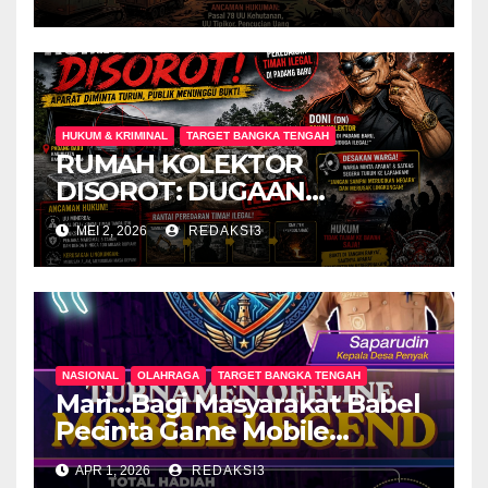
sawit negeri dan rakyat
dirampas habis habisan
HUKUM & KRIMINAL
TARGET BANGKA TENGAH
RUMAH KOLEKTOR
DISOROT: DUGAAN
PEREDARAN TIMAH ILEGAL
MEI 2, 2026
REDAKSI3
DI PADANG BARU — APARAT
DIMINTA TURUN, PUBLIK
MENUNGGU BUKTI
NASIONAL
OLAHRAGA
TARGET BANGKA TENGAH
Mari…Bagi Masyarakat Babel
Pecinta Game Mobile
Legend & Gaple Merapat!
APR 1, 2026
REDAKSI3
Kades Cup Desa Penyak