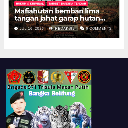
HUKUM & KRIMINAL
TARGET BANGKA TENGAH
Mafiahutan bemban lima
tangan jahat garap hutan
produksi jadi perkebunan
JUL 16, 2026
REDAKSI1
0 COMMENTS
sawit negeri dan rakyat
dirampas habis habisan