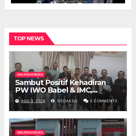
TOP NEWS
UNCATEGORIZED
Sambut Positif Kehadiran
PW IWO Babel & IMC,
Walikota Pangkalpinang
AGU 3, 2026
REDAKSI1
0 COMMENTS
Apresiasi Peran Media Online
UNCATEGORIZED