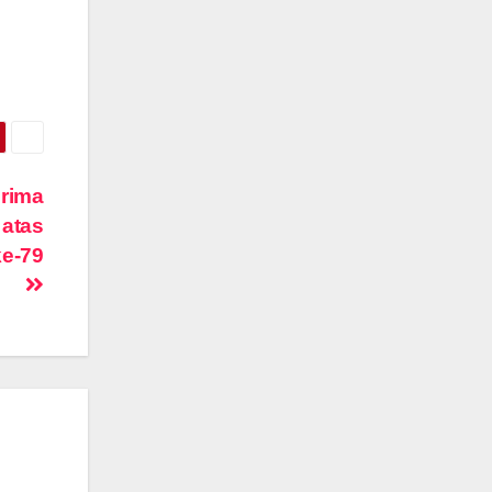
rima
 atas
ke-79