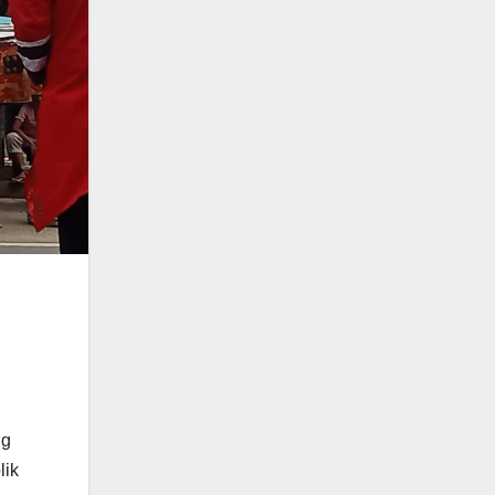
ng
lik