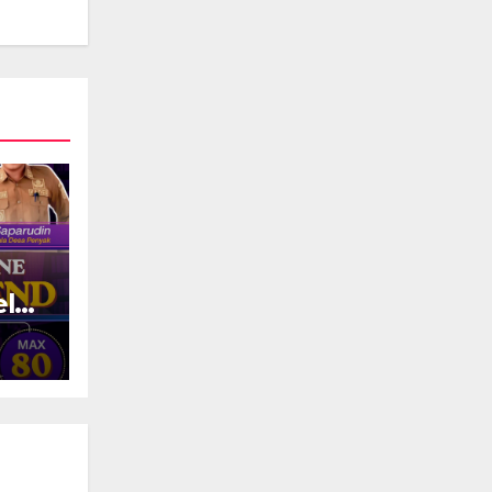
el
&
i
an