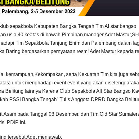
 klub sepakbola Kabupaten Bangka Tengah Tim Al star bangso
n usia 40 keatas di bawah Pimpinan manager Adet Mastur,SH
hadapi Tim Sepakbola Tanjung Enim dan Palembang dalam lag
a Baring berdasarkan pernyataan resmi Adet Mastur kepada r
jajal kemampuan,Kekompakan, serta Kekuatan Tim kita juga seb
atas) untuk menghadapi event event yang akan diselenggaraka
 Belitung lainnya Karena Club Sepakbola All Star Bangso Ka
kab PSSI Bangka Tengah” Tulis Anggota DPRD Bangka Belitung
it Asam pada Tanggal 03 Desember, dan Tim Old Star Sumater
si PDIP ini.
ring tersebut Adet menjawab.