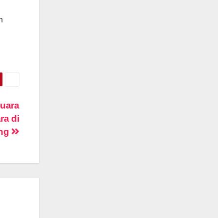
n
Juara
ra di
ing