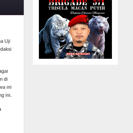
a Uji
edaksi
agai
n di
wa ini
 ini.
a