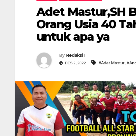
Adet Mastur,SH 
Orang Usia 40 Ta
untuk apa ya
By
Redaksi1
,
#Adet Mastur
#Ang
DES 2, 2022