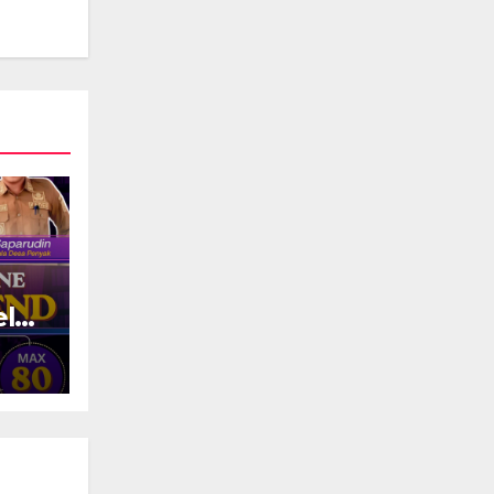
el
&
i
an