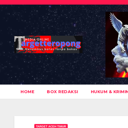
Skip
to
content
HOME
BOX REDAKSI
HUKUM & KRIMI
TARGET ACEH TIMUR