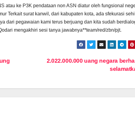
S atau ke P3K pendataan non ASN diatur oleh fungsional nege
 Terkait surat kanwil, dari kabupaten kota, ada sfekurasi seh
a dari pegawaian kami terus berjuang dan kita sudah berdialo
odari mengakhiri sesi tanya jawabnya**team/red/zbn/pjt.
sung
2.022.000.000 uang negara berhas
selamat