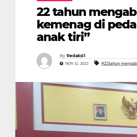
22 tahun mengabd
kemenag di peda
anak tiri”
By
Redaksi1
#22tahun mengab
NOV 11, 2022