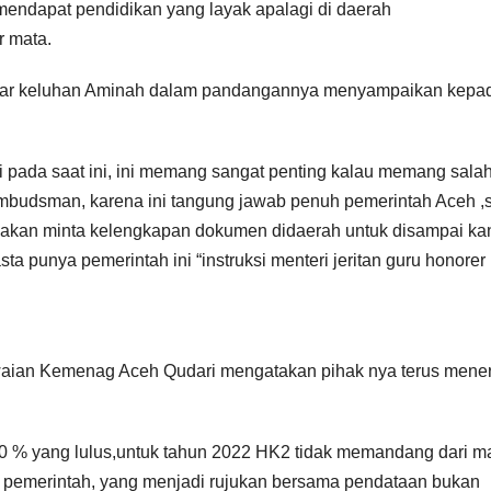
ndapat pendidikan yang layak apalagi di daerah
r mata.
ngar keluhan Aminah dalam pandangannya menyampaikan kepa
di pada saat ini, ini memang sangat penting kalau memang sala
e ombudsman, karena ini tangung jawab penuh pemerintah Aceh ,s
a akan minta kelengkapan dokumen didaerah untuk disampai ka
a punya pemerintah ini “instruksi menteri jeritan guru honorer
aian Kemenag Aceh Qudari mengatakan pihak nya terus mene
 60 % yang lulus,untuk tahun 2022 HK2 tidak memandang dari m
i pemerintah, yang menjadi rujukan bersama pendataan bukan