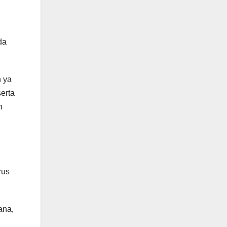
da
h ya
erta
n
rus
ana,