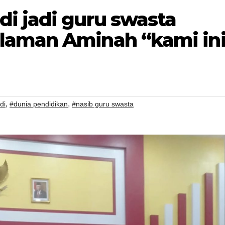
i jadi guru swasta
laman Aminah “kami in
,
,
di
#dunia pendidikan
#nasib guru swasta