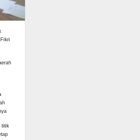
k
Fikri
aerah
a
rah
nya
itik
etap