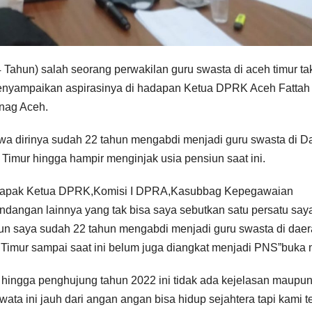
Tahun) salah seorang perwakilan guru swasta di aceh timur ta
nyampaikan aspirasinya di hadapan Ketua DPRK Aceh Fattah 
nag Aceh.
dirinya sudah 22 tahun mengabdi menjadi guru swasta di D
ur hingga hampir menginjak usia pensiun saat ini.
 Bapak Ketua DPRK,Komisi I DPRA,Kasubbag Kepegawaian
angan lainnya yang tak bisa saya sebutkan satu persatu say
siun saya sudah 22 tahun mengabdi menjadi guru swasta di dae
mur sampai saat ini belum juga diangkat menjadi PNS”buka 
hingga penghujung tahun 2022 ini tidak ada kejelasan maupun t
ata ini jauh dari angan angan bisa hidup sejahtera tapi kami t