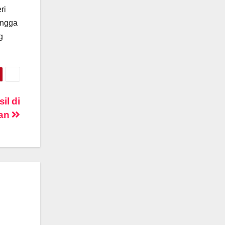
ri
ingga
g
il di
kan