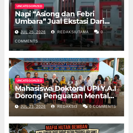
UNCATEGORIZED
Napi “Asiong dan Febri
Umbara” Jual Ekstasi Dari
Dalam Lapas Rp 12 Juta/40
JUL 25, 2026
REDAKSIUTAMA
0
Butir
COMMENTS
UNCATEGORIZED
Mahasiswa Doktoral UPI Y.A.I
Dorong Penguatan Mental
Keluarga Anak
JUL 23, 2026
REDAKSI3
0 COMMENTS
Berkebutuhan Khusus di
Palembang