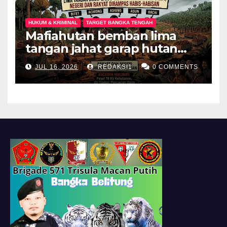
HUKUM & KRIMINAL
TARGET BANGKA TENGAH
Mafiahutan bemban lima
tangan jahat garap hutan
produksi jadi perkebunan
JUL 16, 2026
REDAKSI1
0 COMMENTS
sawit negeri dan rakyat
dirampas habis habisan