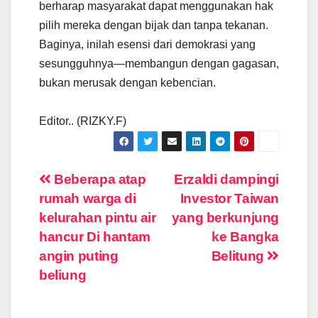
berharap masyarakat dapat menggunakan hak
pilih mereka dengan bijak dan tanpa tekanan.
Baginya, inilah esensi dari demokrasi yang
sesungguhnya—membangun dengan gagasan,
bukan merusak dengan kebencian.
Editor.. (RIZKY.F)
Navigasi
Beberapa atap
Erzaldi dampingi
rumah warga di
Investor Taiwan
pos
kelurahan pintu air
yang berkunjung
hancur Di hantam
ke Bangka
angin puting
Belitung
beliung