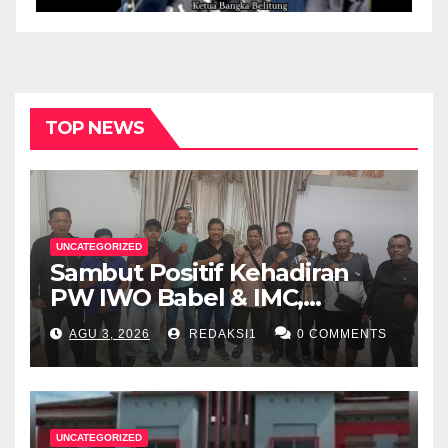
TOP NEWS
UNCATEGORIZED
Sambut Positif Kehadiran
PW IWO Babel & IMC,
Walikota Pangkalpinang
AGU 3, 2026
REDAKSI1
0 COMMENTS
Apresiasi Peran Media Online
UNCATEGORIZED