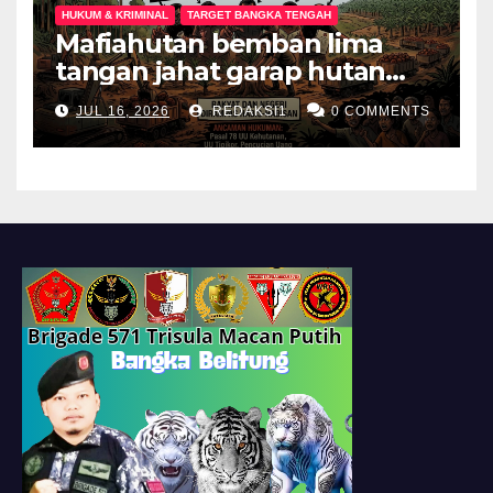
HUKUM & KRIMINAL
TARGET BANGKA TENGAH
Mafiahutan bemban lima
tangan jahat garap hutan
produksi jadi perkebunan
JUL 16, 2026
REDAKSI1
0 COMMENTS
sawit negeri dan rakyat
dirampas habis habisan