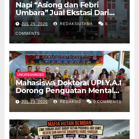
Napi “Asiong dan Febri
Umbara” Jual Ekstasi Dari
Dalam Lapas Rp 12 Juta/40
JUL 25, 2026
REDAKSIUTAMA
0
Butir
COMMENTS
UNCATEGORIZED
Mahasiswa Doktoral UPI Y.A.I
Dorong Penguatan Mental
Keluarga Anak
JUL 23, 2026
REDAKSI3
0 COMMENTS
Berkebutuhan Khusus di
Palembang