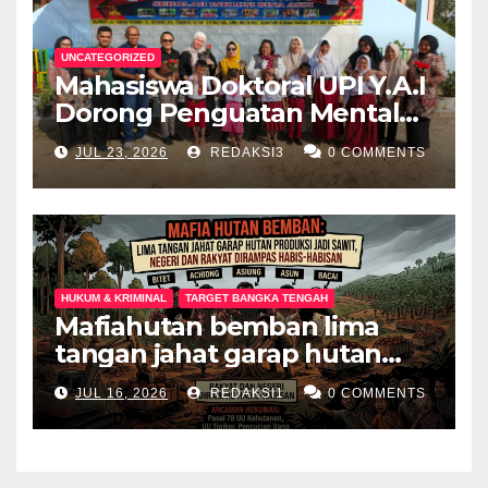
UNCATEGORIZED
Mahasiswa Doktoral UPI Y.A.I
Dorong Penguatan Mental
Keluarga Anak
JUL 23, 2026
REDAKSI3
0 COMMENTS
Berkebutuhan Khusus di
Palembang
HUKUM & KRIMINAL
TARGET BANGKA TENGAH
Mafiahutan bemban lima
tangan jahat garap hutan
produksi jadi perkebunan
JUL 16, 2026
REDAKSI1
0 COMMENTS
sawit negeri dan rakyat
dirampas habis habisan