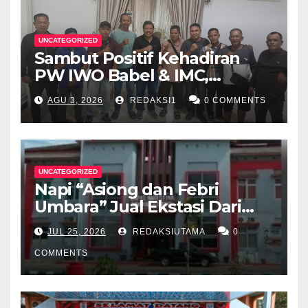
UNCATEGORIZED
Sambut Positif Kehadiran
PW IWO Babel & IMC,
Walikota Pangkalpinang
AGU 3, 2026
REDAKSI1
0 COMMENTS
Apresiasi Peran Media Online
UNCATEGORIZED
Napi “Asiong dan Febri
Umbara” Jual Ekstasi Dari
Dalam Lapas Rp 12 Juta/40
JUL 25, 2026
REDAKSIUTAMA
0
Butir
COMMENTS