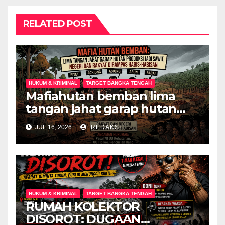
RELATED POST
HUKUM & KRIMINAL
TARGET BANGKA TENGAH
Mafiahutan bemban lima
tangan jahat garap hutan
produksi jadi perkebunan
JUL 16, 2026
REDAKSI1
sawit negeri dan rakyat
dirampas habis habisan
HUKUM & KRIMINAL
TARGET BANGKA TENGAH
RUMAH KOLEKTOR
DISOROT: DUGAAN