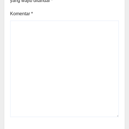
yang wajib ditandai
*
Komentar
*