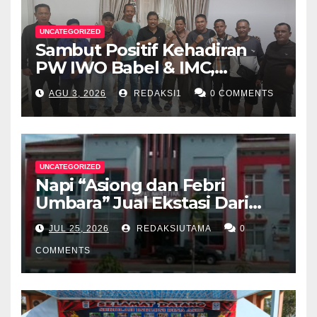
UNCATEGORIZED
Sambut Positif Kehadiran
PW IWO Babel & IMC,
Walikota Pangkalpinang
AGU 3, 2026
REDAKSI1
0 COMMENTS
Apresiasi Peran Media Online
UNCATEGORIZED
Napi “Asiong dan Febri
Umbara” Jual Ekstasi Dari
Dalam Lapas Rp 12 Juta/40
JUL 25, 2026
REDAKSIUTAMA
0
Butir
COMMENTS