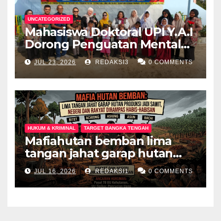
UNCATEGORIZED
Mahasiswa Doktoral UPI Y.A.I
Dorong Penguatan Mental
Keluarga Anak
JUL 23, 2026
REDAKSI3
0 COMMENTS
Berkebutuhan Khusus di
Palembang
HUKUM & KRIMINAL
TARGET BANGKA TENGAH
Mafiahutan bemban lima
tangan jahat garap hutan
produksi jadi perkebunan
JUL 16, 2026
REDAKSI1
0 COMMENTS
sawit negeri dan rakyat
dirampas habis habisan