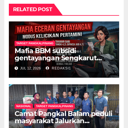
RELATED POST
TARGET PANGKALPINANG
Mafia BBM subsidi
gentayangan Sengkarut
Pertalite Pertamini Jerat
JUL 12, 2026
REDAKSI1
Yamaha Gear 125, Konsumen
Diperas, Hukum Harus
Bertindak
NASIONAL
TARGET PANGKALPINANG
Camat Pangkal Balam peduli
masyarakat Jalurkan
Bantuan Untuk Rumah