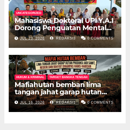
UNCATEGORIZED
Mahasiswa Doktoral UPI Y.A.I
Dorong Penguatan Mental
Keluarga Anak
JUL 23, 2026
REDAKSI3
0 COMMENTS
Berkebutuhan Khusus di
Palembang
HUKUM & KRIMINAL
TARGET BANGKA TENGAH
Mafiahutan bemban lima
tangan jahat garap hutan
produksi jadi perkebunan
JUL 16, 2026
REDAKSI1
0 COMMENTS
sawit negeri dan rakyat
dirampas habis habisan