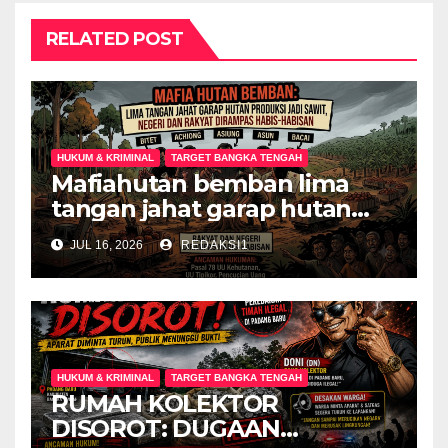
RELATED POST
HUKUM & KRIMINAL
TARGET BANGKA TENGAH
Mafiahutan bemban lima
tangan jahat garap hutan
produksi jadi perkebunan
JUL 16, 2026
REDAKSI1
sawit negeri dan rakyat
dirampas habis habisan
HUKUM & KRIMINAL
TARGET BANGKA TENGAH
RUMAH KOLEKTOR
DISOROT: DUGAAN