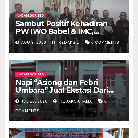
UNCATEGORIZED
Sambut Positif Kehadiran
PW IWO Babel & IMC,
Walikota Pangkalpinang
AGU 3, 2026
REDAKSI1
0 COMMENTS
Apresiasi Peran Media Online
UNCATEGORIZED
Napi “Asiong dan Febri
Umbara” Jual Ekstasi Dari
Dalam Lapas Rp 12 Juta/40
JUL 25, 2026
REDAKSIUTAMA
0
Butir
COMMENTS