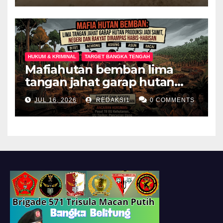
Palembang
HUKUM & KRIMINAL
TARGET BANGKA TENGAH
Mafiahutan bemban lima
tangan jahat garap hutan
produksi jadi perkebunan
JUL 16, 2026
REDAKSI1
0 COMMENTS
sawit negeri dan rakyat
dirampas habis habisan