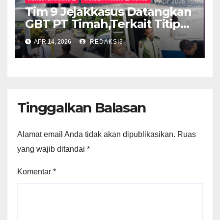
Tim 9 Jejakkasus Datangkan
GBT PT Timah,Terkait Titipan
Timah Balok Ilegal
APR 14, 2026
REDAKSI3
Tangkapan Polresta, Rais
Saya Tidak Tahu Silahkan Ke
Pak Uun.
Tinggalkan Balasan
Alamat email Anda tidak akan dipublikasikan.
Ruas
yang wajib ditandai
*
Komentar
*