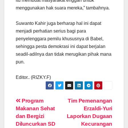
itu membuat masyarakat enggan untuk
menggunakan hak suara mereka,” tambahnya.
Suwanto Kahir juga berharap hal ini dapat
menjadi perhatian serius bagi para
penyelenggara pemilu khususnya di Babel,
sehingga pesta demokrasi ini dapat berjalan
seadil-adilnya dan tidak merugikan pihak mana
pun.
Editor.. (RIZKY.F)
Navigasi
Program
Tim Pemenangan
Makanan Sehat
Erzaldi-Yuri
pos
dan Bergizi
Laporkan Dugaan
Diluncurkan SD
Kecurangan