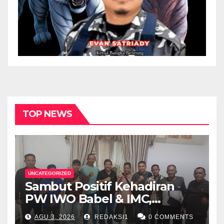
TOP NEWS
UNCATEGORIZED
Sambut Positif Kehadiran
PW IWO Babel & IMC,
Walikota Pangkalpinang
AGU 3, 2026
REDAKSI1
0 COMMENTS
Apresiasi Peran Media Online