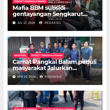
TARGET PANGKALPINANG
Mafia BBM subsidi
gentayangan Sengkarut
Pertalite Pertamini Jerat
JUL 12, 2026
REDAKSI1
Yamaha Gear 125, Konsumen
Diperas, Hukum Harus
Bertindak
NASIONAL
TARGET PANGKALPINANG
Camat Pangkal Balam peduli
masyarakat Jalurkan
Bantuan Untuk Rumah
APR 25, 2026
REDAKSI3
masyarakat Terkena dampak
Cuaca Extrim
HUKUM & KRIMINAL
TARGET PANGKALPINANG