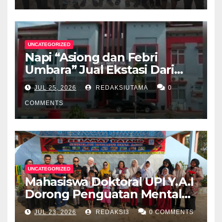
UNCATEGORIZED
Napi “Asiong dan Febri
Umbara” Jual Ekstasi Dari
Dalam Lapas Rp 12 Juta/40
JUL 25, 2026
REDAKSIUTAMA
0
Butir
COMMENTS
UNCATEGORIZED
Mahasiswa Doktoral UPI Y.A.I
Dorong Penguatan Mental
Keluarga Anak
JUL 23, 2026
REDAKSI3
0 COMMENTS
Berkebutuhan Khusus di