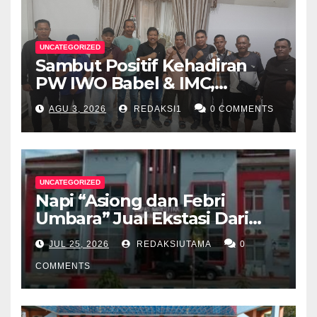
UNCATEGORIZED
Sambut Positif Kehadiran
PW IWO Babel & IMC,
Walikota Pangkalpinang
AGU 3, 2026
REDAKSI1
0 COMMENTS
Apresiasi Peran Media Online
UNCATEGORIZED
Napi “Asiong dan Febri
Umbara” Jual Ekstasi Dari
Dalam Lapas Rp 12 Juta/40
JUL 25, 2026
REDAKSIUTAMA
0
Butir
COMMENTS