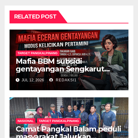
RELATED POST
TARGET PANGKALPINANG
Mafia BBM subsidi
gentayangan Sengkarut
Pertalite Pertamini Jerat
JUL 12, 2026
REDAKSI1
Yamaha Gear 125, Konsumen
Diperas, Hukum Harus
Bertindak
NASIONAL
TARGET PANGKALPINANG
Camat Pangkal Balam peduli
masyarakat Jalurkan