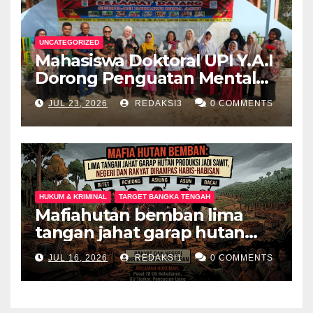
UNCATEGORIZED
Mahasiswa Doktoral UPI Y.A.I
Dorong Penguatan Mental
Keluarga Anak
JUL 23, 2026
REDAKSI3
0 COMMENTS
Berkebutuhan Khusus di
Palembang
HUKUM & KRIMINAL
TARGET BANGKA TENGAH
Mafiahutan bemban lima
tangan jahat garap hutan
produksi jadi perkebunan
JUL 16, 2026
REDAKSI1
0 COMMENTS
sawit negeri dan rakyat
dirampas habis habisan