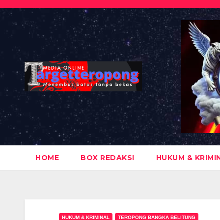
Skip
to
content
HOME
BOX REDAKSI
HUKUM & KRIMI
HUKUM & KRIMINAL
TEROPONG BANGKA BELITUNG