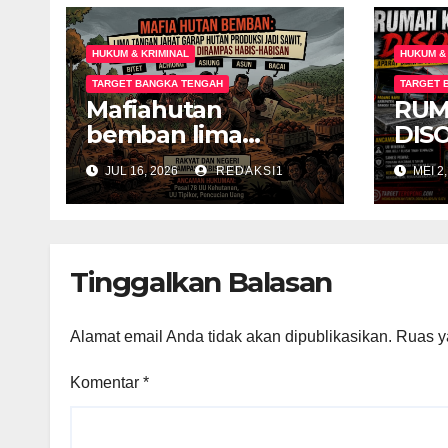
HUKUM & KRIMINAL
HUKUM &
TARGET BANGKA TENGAH
TARGET 
Mafiahutan
RUM
bemban lima
DIS
tangan jahat garap
PER
JUL 16, 2026
REDAKSI1
MEI 2
hutan produksi jadi
ILE
perkebunan sawit
BAR
negeri dan rakyat
DIM
dirampas habis
PUB
Tinggalkan Balasan
habisan
MEN
Alamat email Anda tidak akan dipublikasikan.
Ruas y
Komentar
*