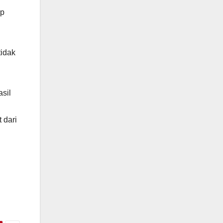
ip
tidak
asil
 dari