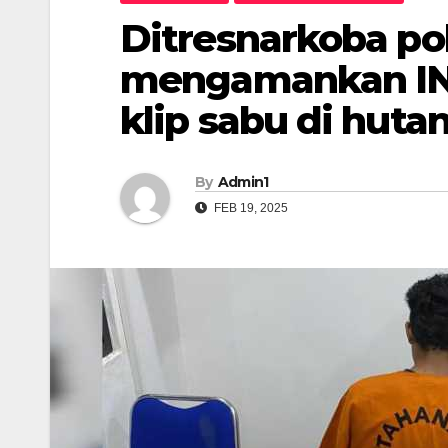
Ditresnarkoba pol
mengamankan IN a
klip sabu di huta
By
Admin1
FEB 19, 2025