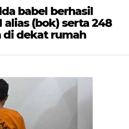
da babel berhasil
lias (bok) serta 248
n di dekat rumah