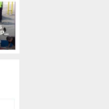
s
 PT
3
alok
n
ya