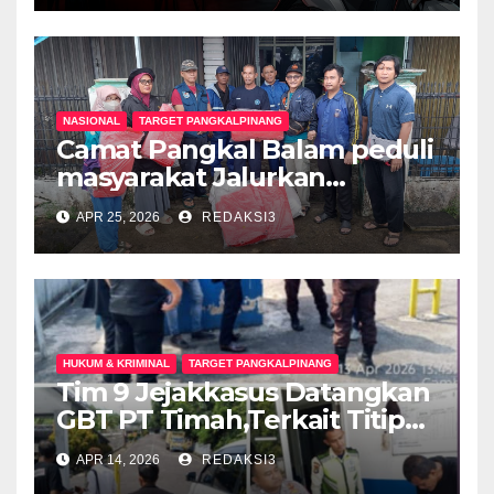
Diperas, Hukum Harus
Bertindak
NASIONAL
TARGET PANGKALPINANG
Camat Pangkal Balam peduli
masyarakat Jalurkan
Bantuan Untuk Rumah
APR 25, 2026
REDAKSI3
masyarakat Terkena dampak
Cuaca Extrim
HUKUM & KRIMINAL
TARGET PANGKALPINANG
Tim 9 Jejakkasus Datangkan
GBT PT Timah,Terkait Titipan
Timah Balok Ilegal
APR 14, 2026
REDAKSI3
Tangkapan Polresta, Rais