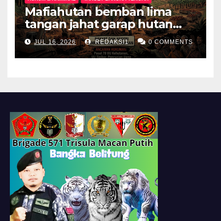
Mafiahutan bemban lima
tangan jahat garap hutan
produksi jadi perkebunan
JUL 16, 2026
REDAKSI1
0 COMMENTS
sawit negeri dan rakyat
dirampas habis habisan