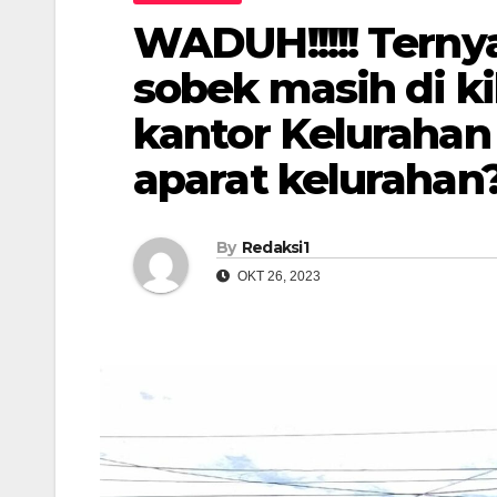
WADUH!!!!! Terny
sobek masih di k
kantor Keluraha
aparat kelurahan?
By
Redaksi1
OKT 26, 2023