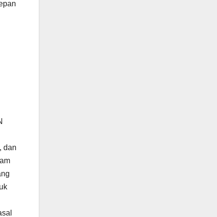
depan
N
, dan
lam
ang
uk
asal