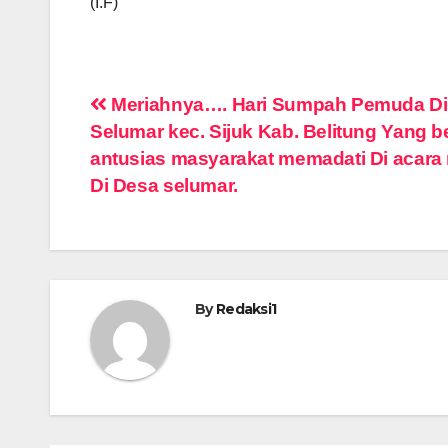
(I.F)
Navigasi
Meriahnya…. Hari Sumpah Pemuda Di
Selumar kec. Sijuk Kab. Belitung Yang b
pos
antusias masyarakat memadati Di acara
Di Desa selumar.
By
Redaksi1