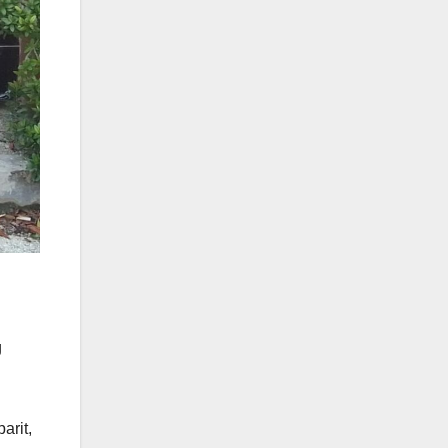
g
arit,