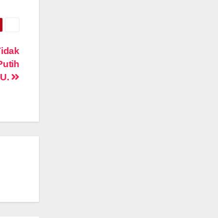
idak
Putih
BU.