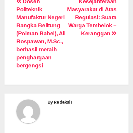
Navigasi
Dosen
Kesejahteraan
Politeknik
Masyarakat di Atas
pos
Manufaktur Negeri
Regulasi: Suara
Bangka Belitung
Warga Tembelok –
(Polman Babel), Ali
Keranggan
Rospawan, M.Sc.,
berhasil meraih
penghargaan
bergengsi
By
Redaksi1