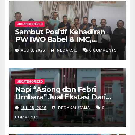
UNCATEGORIZED
Sambut Positif Kehadiran
PW IWO Babel & IMC,
Walikota Pangkalpinang
AGU 3, 2026
REDAKSI1
0 COMMENTS
Apresiasi Peran Media Online
UNCATEGORIZED
Napi “Asiong dan Febri
Umbara” Jual Ekstasi Dari
Dalam Lapas Rp 12 Juta/40
JUL 25, 2026
REDAKSIUTAMA
0
Butir
COMMENTS