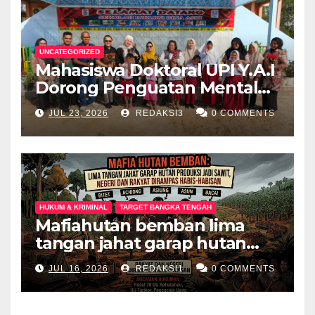
UNCATEGORIZED
Mahasiswa Doktoral UPI Y.A.I
Dorong Penguatan Mental
Keluarga Anak
JUL 23, 2026
REDAKSI3
0 COMMENTS
Berkebutuhan Khusus di
Palembang
HUKUM & KRIMINAL
TARGET BANGKA TENGAH
Mafiahutan bemban lima
tangan jahat garap hutan
produksi jadi perkebunan
JUL 16, 2026
REDAKSI1
0 COMMENTS
sawit negeri dan rakyat
dirampas habis habisan