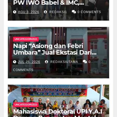
PW IWO Babel & IMC,
Walikota Pangkalpinang
AGU 3, 2026
REDAKSI1
0 COMMENTS
Apresiasi Peran Media Online
UNCATEGORIZED
Napi “Asiong dan Febri
Umbara” Jual Ekstasi Dari
Dalam Lapas Rp 12 Juta/40
JUL 25, 2026
REDAKSIUTAMA
0
Butir
COMMENTS
UNCATEGORIZED
Mahasiswa Doktoral UPI Y.A.I