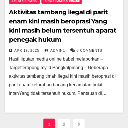
HUKUM & KRIMINAL
TARGET PANGKALPINANG
Aktivitas tambang ilegal di parit
enam kini masih beroprasi Yang
kini masih belum tersentuh aparat
penegak hukum
APR 18, 2025
ADMIN1
0 COMMENTS
Hasil liputan media online babel melaporkan –
Targetteropong.my.id Pangkalpinang – Beberapa
aktivitas tambang timah ilegal kini masih beroprasi di
parit enam kelurahan bacang kecamatan bukit
intanYang tidak tersentuh hukum. Pantauan di…
Paginasi
1
2