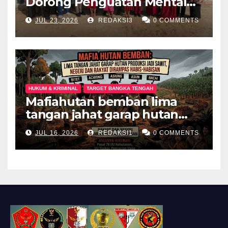
Dorong Penguatan Mental
Keluarga Anak
JUL 23, 2026
REDAKSI3
0 COMMENTS
Berkebutuhan Khusus di
Palembang
HUKUM & KRIMINAL
TARGET BANGKA TENGAH
Mafiahutan bemban lima
tangan jahat garap hutan
produksi jadi perkebunan
JUL 16, 2026
REDAKSI1
0 COMMENTS
sawit negeri dan rakyat
dirampas habis habisan