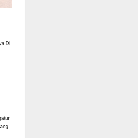
ya Di
atur
yang