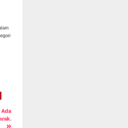
alam
egori
t Ada
arak.