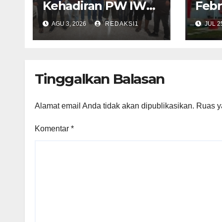
Kehadiran PW IWO
Febr
Babel & IMC,
Ekst
AGU 3, 2026
REDAKSI1
JUL 2
Walikota
Lapa
Pangkalpinang
Buti
Apresiasi Peran
Media Online
Tinggalkan Balasan
Alamat email Anda tidak akan dipublikasikan.
Ruas y
Komentar
*