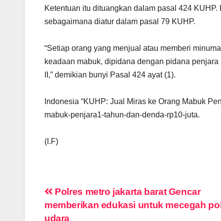
Ketentuan itu dituangkan dalam pasal 424 KUHP. 
sebagaimana diatur dalam pasal 79 KUHP.
“Setiap orang yang menjual atau memberi minu
keadaan mabuk, dipidana dengan pidana penjara p
II,” demikian bunyi Pasal 424 ayat (1).
Indonesia “KUHP: Jual Miras ke Orang Mabuk Pen
mabuk-penjara1-tahun-dan-denda-rp10-juta.
(I.F)
Navigasi
Polres metro jakarta barat Gencar
memberikan edukasi untuk mecegah pol
pos
udara