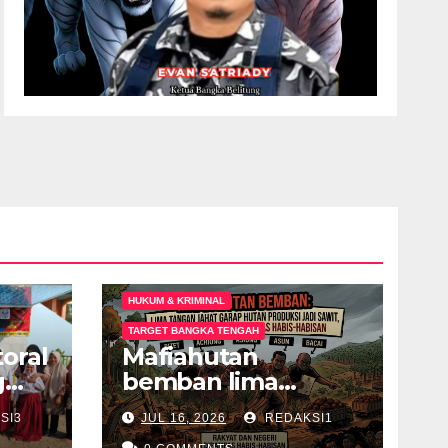
HUKUM & KRIMINAL
TARGET BANGKA TENGAH
oral
Mafiahutan
g
bemban lima
tal
tangan jahat garap
SI3
JUL 16, 2026
REDAKSI1
hutan produksi jadi