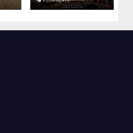
perkebunan sawit
0 COMMENTS
negeri dan rakyat
dirampas habis
habisan