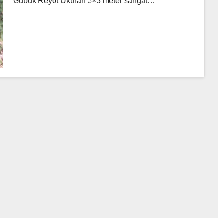
Gubuk Reyot Ukuran 3×3 meter sangat…