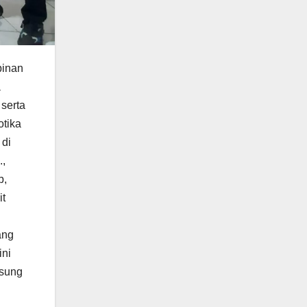
pinan
a
serta
tika
 di
.,
b,
t
ang
ini
usung