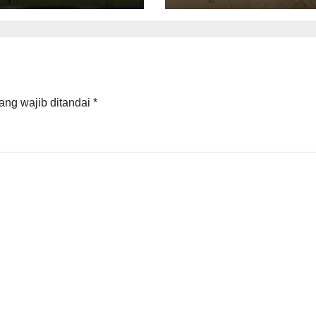
r
Berkebutuhan
Khusus di
Palembang
ang wajib ditandai
*