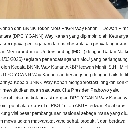
 Kanan dan BNNK Teken MoU P4GN Way kanan – Dewan Pim
antara (DPC Y.GANN) Way Kanan yang dipimpin oleh Ketuany
s dalam upaya pencegahan dan pemberantasan penyalahgunaan 
kan Memorandum of Understanding (MOU) dengan Badan Narko
14/03/2026)Kegiatan penandatanganan MoU yang berlangsung
 oleh Kepala BNNK Way Kanan AKBP Iedwan Mahfi, S.H., M.H
s DPC Y.GANN Way Kanan dan berlangsung dengan baik, terti
annya Kepala BNNK Way Kanan mengapresiasi langkah konkri
mewujudkan salah satu Asta Cita Presiden Prabowo yaitu
ih sekali bisa berkolaborasi dengan DPC Y.GANN Way Kanan y
int-point atau klausul di PKS.” ucap AKBP Iedwan.Kolaborasi 
ukung visi besar pembangunan nasional sebagaimana yang di
m mewujudkan masyarakat yang sehat, produktif, dan berdaya