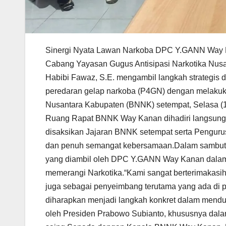
Sinergi Nyata Lawan Narkoba DPC Y.GANN Way
Cabang Yayasan Gugus Antisipasi Narkotika Nus
Habibi Fawaz, S.E. mengambil langkah strategi
peredaran gelap narkoba (P4GN) dengan melaku
Nusantara Kabupaten (BNNK) setempat, Selasa (
Ruang Rapat BNNK Way Kanan dihadiri langsung
disaksikan Jajaran BNNK setempat serta Penguru
dan penuh semangat kebersamaan.Dalam sambut
yang diambil oleh DPC Y.GANN Way Kanan dalam 
memerangi Narkotika.“Kami sangat berterimakas
juga sebagai penyeimbang terutama yang ada di po
diharapkan menjadi langkah konkret dalam mend
oleh Presiden Prabowo Subianto, khususnya dala