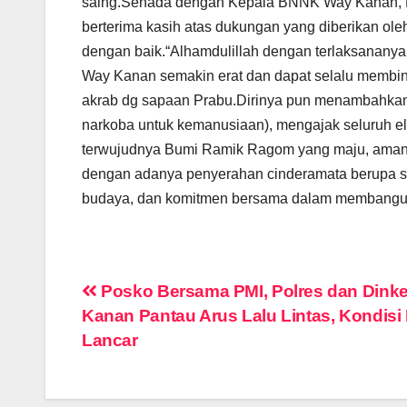
saing.Senada dengan Kepala BNNK Way Kanan, 
berterima kasih atas dukungan yang diberikan 
dengan baik.“Alhamdulillah dengan terlaksanany
Way Kanan semakin erat dan dapat selalu membi
akrab dg sapaan Prabu.Dirinya pun menambahkan d
narkoba untuk kemanusiaan), mengajak seluruh el
terwujudnya Bumi Ramik Ragom yang maju, aman,
dengan adanya penyerahan cinderamata berupa s
budaya, dan komitmen bersama dalam membangun g
Navigasi
Posko Bersama PMI, Polres dan Dink
Kanan Pantau Arus Lalu Lintas, Kondisi
pos
Lancar