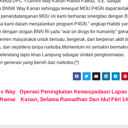
Ketua DPC Y.GANN Way Kanan Habibi Fawaz, S.E. sangat
oleh BNNK Way Kanan sehingga terwujud MOU P4GN dapat terla
a penandatanganan MOU ini kami berharap sinergitas dengan
na kami dalam menjalankan program P4GN.” ungkap Habibi ya
engan slogan BNN RI yaitu “war on drugs for humanity” (per
emen masyarakat untuk bersatu, bergerak, dan berperan aktif 
 dan sejahtera tanpa narkoba.Momentum ini semakin bermak
elendang tapis khas Lampung sebagai simbol penghormatan,
enerasi yang bersih dari narkoba.(*)
es Way
Operasi Peningkatan Kewaspadaan Lapas
 Ramai
Kanan, Selama Ramadhan Dan Idul Fitri 1