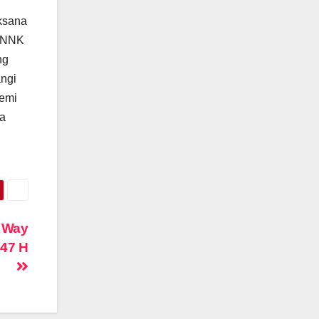
ksana
 BNNK
ng
angi
demi
na
 Way
447 H