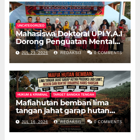
UNCATEGORIZED
Mahasiswa Doktoral UPI Y.A.I
Dorong Penguatan Mental
Keluarga Anak
JUL 23, 2026
REDAKSI3
0 COMMENTS
Berkebutuhan Khusus di
Palembang
HUKUM & KRIMINAL
TARGET BANGKA TENGAH
Mafiahutan bemban lima
tangan jahat garap hutan
produksi jadi perkebunan
JUL 16, 2026
REDAKSI1
0 COMMENTS
sawit negeri dan rakyat
dirampas habis habisan