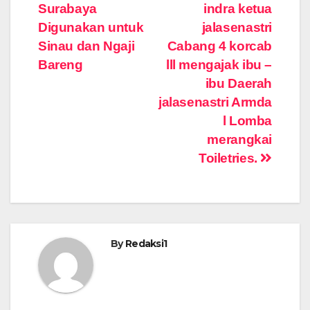
Surabaya
indra ketua
pos
Digunakan untuk
jalasenastri
Sinau dan Ngaji
Cabang 4 korcab
Bareng
lll mengajak ibu –
ibu Daerah
jalasenastri Armda
l Lomba
merangkai
Toiletries.
By
Redaksi1