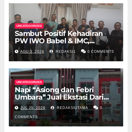
UNCATEGORIZED
Sambut Positif Kehadiran
PW IWO Babel & IMC,
Walikota Pangkalpinang
AGU 3, 2026
REDAKSI1
0 COMMENTS
Apresiasi Peran Media Online
UNCATEGORIZED
Napi “Asiong dan Febri
Umbara” Jual Ekstasi Dari
Dalam Lapas Rp 12 Juta/40
JUL 25, 2026
REDAKSIUTAMA
0
Butir
COMMENTS