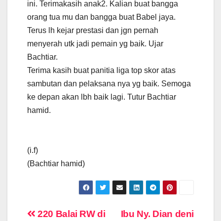
ini. Terimakasih anak2. Kalian buat bangga
orang tua mu dan bangga buat Babel jaya.
Terus lh kejar prestasi dan jgn pernah
menyerah utk jadi pemain yg baik. Ujar
Bachtiar.
Terima kasih buat panitia liga top skor atas
sambutan dan pelaksana nya yg baik. Semoga
ke depan akan lbh baik lagi. Tutur Bachtiar
hamid.
(i.f)
(Bachtiar hamid)
Navigasi
220 Balai RW di
Ibu Ny. Dian deni