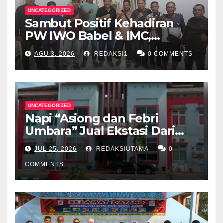
UNCATEGORIZED
Sambut Positif Kehadiran
PW IWO Babel & IMC,
Walikota Pangkalpinang
AGU 3, 2026
REDAKSI1
0 COMMENTS
Apresiasi Peran Media Online
UNCATEGORIZED
Napi “Asiong dan Febri
Umbara” Jual Ekstasi Dari
Dalam Lapas Rp 12 Juta/40
JUL 25, 2026
REDAKSIUTAMA
0
Butir
COMMENTS