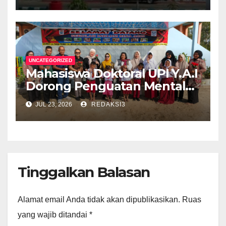
Butir
UNCATEGORIZED
Mahasiswa Doktoral UPI Y.A.I
Dorong Penguatan Mental
Keluarga Anak
JUL 23, 2026
REDAKSI3
Berkebutuhan Khusus di
Palembang
Tinggalkan Balasan
Alamat email Anda tidak akan dipublikasikan.
Ruas
yang wajib ditandai
*