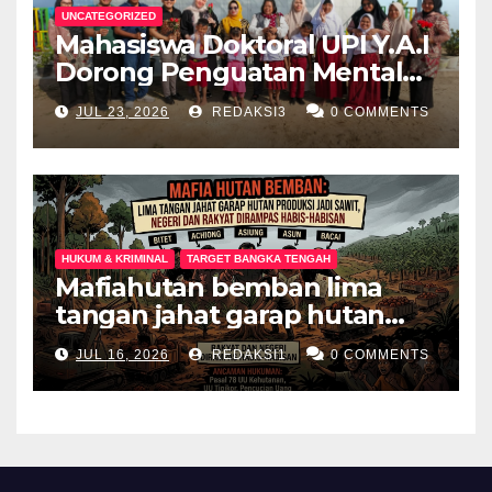
UNCATEGORIZED
Mahasiswa Doktoral UPI Y.A.I
Dorong Penguatan Mental
Keluarga Anak
JUL 23, 2026
REDAKSI3
0 COMMENTS
Berkebutuhan Khusus di
Palembang
HUKUM & KRIMINAL
TARGET BANGKA TENGAH
Mafiahutan bemban lima
tangan jahat garap hutan
produksi jadi perkebunan
JUL 16, 2026
REDAKSI1
0 COMMENTS
sawit negeri dan rakyat
dirampas habis habisan