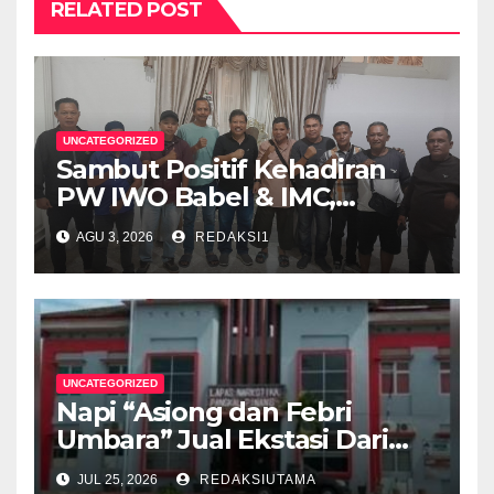
RELATED POST
UNCATEGORIZED
Sambut Positif Kehadiran
PW IWO Babel & IMC,
Walikota Pangkalpinang
AGU 3, 2026
REDAKSI1
Apresiasi Peran Media Online
UNCATEGORIZED
Napi “Asiong dan Febri
Umbara” Jual Ekstasi Dari
Dalam Lapas Rp 12 Juta/40
JUL 25, 2026
REDAKSIUTAMA