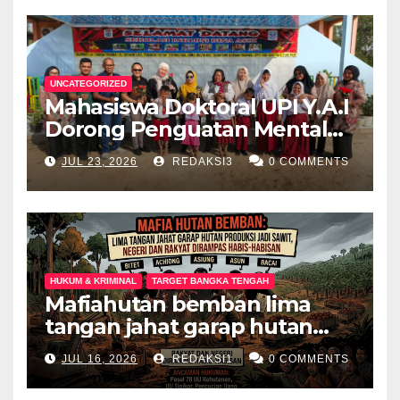
UNCATEGORIZED
Mahasiswa Doktoral UPI Y.A.I
Dorong Penguatan Mental
Keluarga Anak
JUL 23, 2026
REDAKSI3
0 COMMENTS
Berkebutuhan Khusus di
Palembang
HUKUM & KRIMINAL
TARGET BANGKA TENGAH
Mafiahutan bemban lima
tangan jahat garap hutan
produksi jadi perkebunan
JUL 16, 2026
REDAKSI1
0 COMMENTS
sawit negeri dan rakyat
dirampas habis habisan