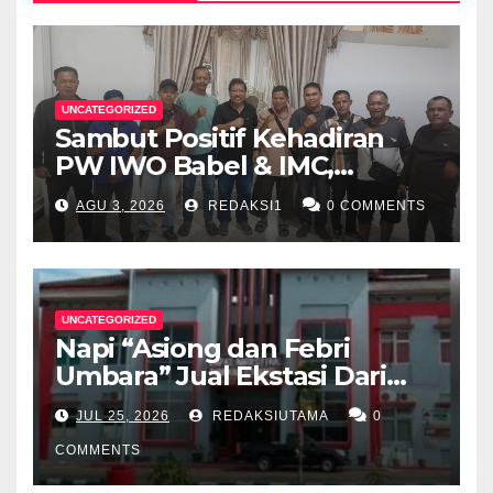
UNCATEGORIZED
Sambut Positif Kehadiran
PW IWO Babel & IMC,
Walikota Pangkalpinang
AGU 3, 2026
REDAKSI1
0 COMMENTS
Apresiasi Peran Media Online
UNCATEGORIZED
Napi “Asiong dan Febri
Umbara” Jual Ekstasi Dari
Dalam Lapas Rp 12 Juta/40
JUL 25, 2026
REDAKSIUTAMA
0
Butir
COMMENTS