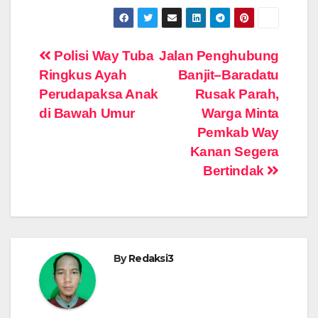
Navigasi
Polisi Way Tuba
Jalan Penghubung
Ringkus Ayah
Banjit–Baradatu
pos
Perudapaksa Anak
Rusak Parah,
di Bawah Umur
Warga Minta
Pemkab Way
Kanan Segera
Bertindak
By
Redaksi3