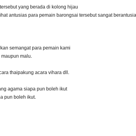
tersebut yang berada di kolong hijau
at antusias para pemain barongsai tersebut sangat berantusi
tivkan semangat para pemain kami
gi maupun malu.
cara thaipakung acara vihara dll.
ang agama siapa pun boleh ikut
a pun boleh ikut.