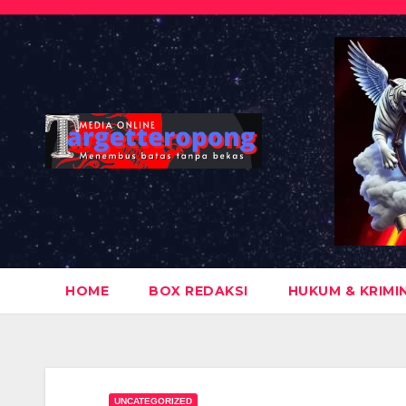
Skip
to
content
HOME
BOX REDAKSI
HUKUM & KRIMI
UNCATEGORIZED