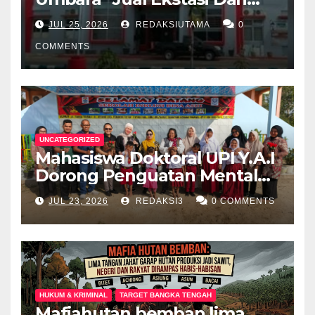
Dalam Lapas Rp 12 Juta/40
JUL 25, 2026
REDAKSIUTAMA
0
Butir
COMMENTS
UNCATEGORIZED
Mahasiswa Doktoral UPI Y.A.I
Dorong Penguatan Mental
Keluarga Anak
JUL 23, 2026
REDAKSI3
0 COMMENTS
Berkebutuhan Khusus di
Palembang
HUKUM & KRIMINAL
TARGET BANGKA TENGAH
Mafiahutan bemban lima