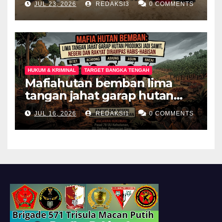
JUL 23, 2026
REDAKSI3
0 COMMENTS
Berkebutuhan Khusus di
Palembang
HUKUM & KRIMINAL
TARGET BANGKA TENGAH
Mafiahutan bemban lima
tangan jahat garap hutan
produksi jadi perkebunan
JUL 16, 2026
REDAKSI1
0 COMMENTS
sawit negeri dan rakyat
dirampas habis habisan