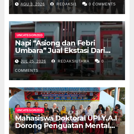
Walikota Pangkalpinang
AGU 3, 2026
REDAKSI1
0 COMMENTS
Apresiasi Peran Media Online
UNCATEGORIZED
Napi “Asiong dan Febri
Umbara” Jual Ekstasi Dari
Dalam Lapas Rp 12 Juta/40
JUL 25, 2026
REDAKSIUTAMA
0
Butir
COMMENTS
UNCATEGORIZED
Mahasiswa Doktoral UPI Y.A.I
Dorong Penguatan Mental
Keluarga Anak