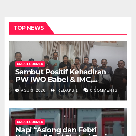
TOP NEWS
UNCATEGORIZED
Sambut Positif Kehadiran
PW IWO Babel & IMC,
Walikota Pangkalpinang
AGU 3, 2026
REDAKSI1
0 COMMENTS
Apresiasi Peran Media Online
UNCATEGORIZED
Napi “Asiong dan Febri