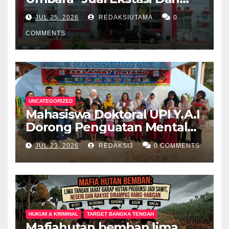
Dalam Lapas Rp 12 Juta/40
JUL 25, 2026
REDAKSIUTAMA
0
Butir
COMMENTS
UNCATEGORIZED
Mahasiswa Doktoral UPI Y.A.I
Dorong Penguatan Mental
Keluarga Anak
JUL 23, 2026
REDAKSI3
0 COMMENTS
Berkebutuhan Khusus di
Palembang
HUKUM & KRIMINAL
TARGET BANGKA TENGAH
Mafiahutan bemban lima