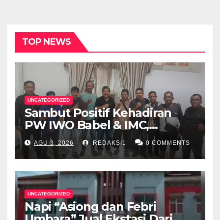
TOP NEWS
UNCATEGORIZED
Sambut Positif Kehadiran
PW IWO Babel & IMC,
Walikota Pangkalpinang
AGU 3, 2026
REDAKSI1
0 COMMENTS
Apresiasi Peran Media Online
UNCATEGORIZED
Napi “Asiong dan Febri
Umbara” Jual Ekstasi Dari