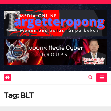
Skip
to
content
Tag:
BLT