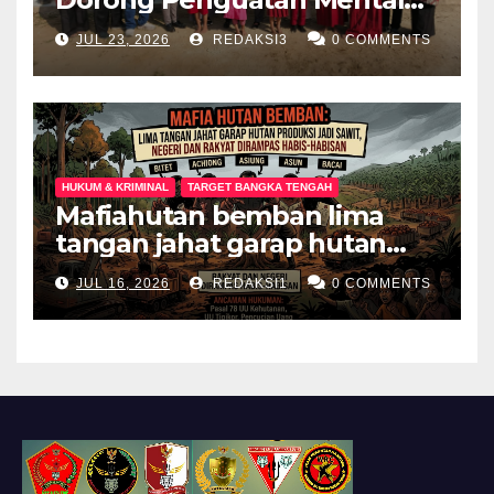
Keluarga Anak
JUL 23, 2026
REDAKSI3
0 COMMENTS
Berkebutuhan Khusus di
Palembang
HUKUM & KRIMINAL
TARGET BANGKA TENGAH
Mafiahutan bemban lima
tangan jahat garap hutan
produksi jadi perkebunan
JUL 16, 2026
REDAKSI1
0 COMMENTS
sawit negeri dan rakyat
dirampas habis habisan