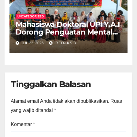
UNCATEGORIZED
Mahasiswa Doktoral UPI Y.A.I
Dorong Penguatan Mental
Keluarga Anak
JUL 23, 2026
REDAKSI3
Berkebutuhan Khusus di
Palembang
Tinggalkan Balasan
Alamat email Anda tidak akan dipublikasikan.
Ruas
yang wajib ditandai
*
Komentar
*