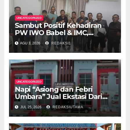
UNCATEGORIZED
Sambut Positif Kehadiran
PW IWO Babel & IMC,
Walikota Pangkalpinang
AGU 3, 2026
REDAKSI1
Apresiasi Peran Media Online
UNCATEGORIZED
Napi “Asiong dan Febri
Umbara” Jual Ekstasi Dari
Dalam Lapas Rp 12 Juta/40
JUL 25, 2026
REDAKSIUTAMA
Butir