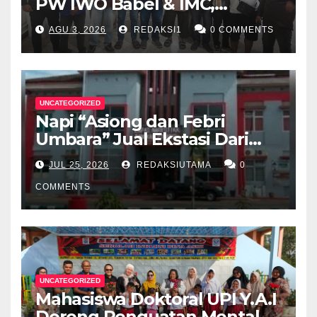
PW IWO Babel & IMC,
Walikota Pangkalpinang
AGU 3, 2026
REDAKSI1
0 COMMENTS
Apresiasi Peran Media Online
UNCATEGORIZED
Napi “Asiong dan Febri
Umbara” Jual Ekstasi Dari
Dalam Lapas Rp 12 Juta/40
JUL 25, 2026
REDAKSIUTAMA
0
Butir
COMMENTS
UNCATEGORIZED
Mahasiswa Doktoral UPI Y.A.I
Dorong Penguatan Mental