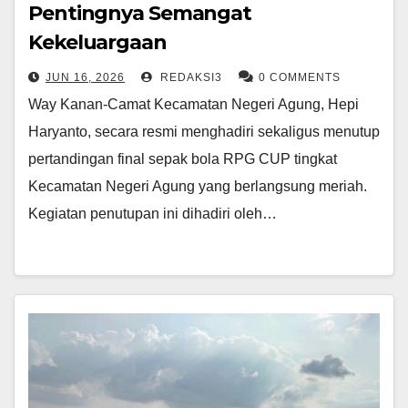
Pentingnya Semangat
Kekeluargaan
JUN 16, 2026
REDAKSI3
0 COMMENTS
Way Kanan-Camat Kecamatan Negeri Agung, Hepi
Haryanto, secara resmi menghadiri sekaligus menutup
pertandingan final sepak bola RPG CUP tingkat
Kecamatan Negeri Agung yang berlangsung meriah.
Kegiatan penutupan ini dihadiri oleh…