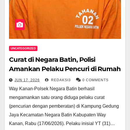
UNCATEGORIZED
Curat di Negara Batin, Polisi
Amankan Pelaku Pencuri di Rumah
JUN 17, 2026
REDAKSI3
0 COMMENTS
Way Kanan-Polsek Negara Batin berhasil
mengamankan satu orang diduga pelaku curat
(pencurian dengan pemberatan) di Kampung Gedung
Jaya Kecamatan Negara Batin Kabupaten Way
Kanan, Rabu (17/06/2026). Pelaku inisial YT (31)…