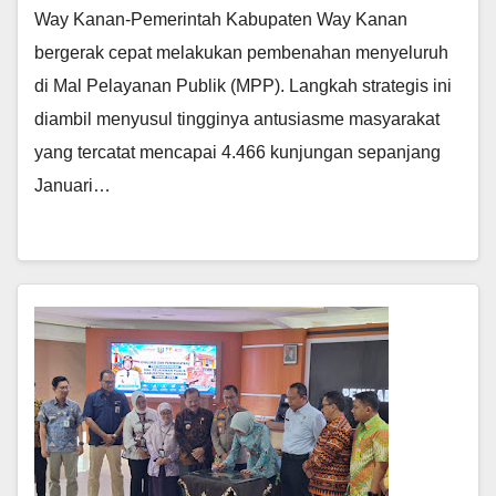
Way Kanan-Pemerintah Kabupaten Way Kanan
bergerak cepat melakukan pembenahan menyeluruh
di Mal Pelayanan Publik (MPP). Langkah strategis ini
diambil menyusul tingginya antusiasme masyarakat
yang tercatat mencapai 4.466 kunjungan sepanjang
Januari…