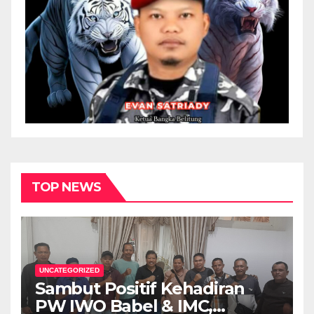
TOP NEWS
UNCATEGORIZED
Sambut Positif Kehadiran
PW IWO Babel & IMC,