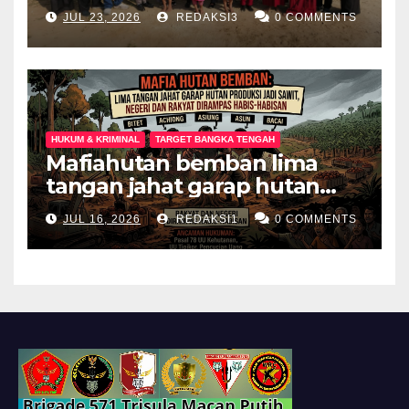
Keluarga Anak
JUL 23, 2026
REDAKSI3
0 COMMENTS
Berkebutuhan Khusus di
Palembang
HUKUM & KRIMINAL
TARGET BANGKA TENGAH
Mafiahutan bemban lima
tangan jahat garap hutan
produksi jadi perkebunan
JUL 16, 2026
REDAKSI1
0 COMMENTS
sawit negeri dan rakyat
dirampas habis habisan